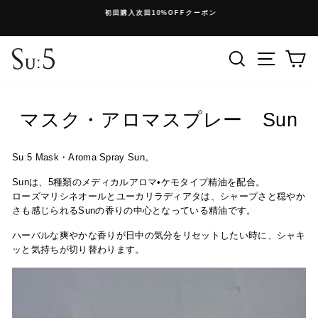
コ
初回購入次回10%OFFクーポン
ン
停
テ
止
ン
検索
メニュ
ツ
に
ス
キ
マスク・アロマスプレー Sun
ッ
プ
Suː5 Mask・Aroma
Spray Sun。
Sunは、
5種類のメディカルアロマ•ケモタイプ精油を配合。
ローズマリシネオールとユーカリラディアタは、シャープさと穏やか
さも感じられるSunの香りの中心となっている精油です。
ハーバルな爽やかな香りが日中の気分をリセットしたい時に、シャキ
ッと気持ちが切り替わります。