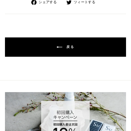
Facebook
Twitter
シェアする
ツィートする
で
で
シ
シ
ェ
ェ
ア
ア
戻る