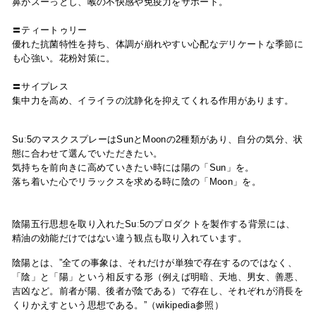
鼻がスーっとし、喉の不快感や免疫力をサポート。
〓ティートゥリー
優れた抗菌特性を持ち、体調が崩れやすい心配なデリケートな季節
に
も心強い。花粉対策に。
〓サイプレス
集中力を高め、イライラの沈静化を抑えてくれる作用があります。
Suː5の
マスクスプレーはSunとMoonの2種類があり、自分の気分、状
態に合わせて選んでいただきたい。
気持ちを前向きに高めていきたい時には陽の「Sun」を。
落ち着いた心でリラックスを求める時に陰の「Moon」を。
陰陽五行思想を取り入れたSuː5のプロダクトを製作する背景には、
精油の効能だけではない違う観点も取り入れています。
陰陽とは、”全ての事象は、それだけが単独で存在するのではなく、
「陰」と「陽」という相反する形（例えば明暗、天地、男女、善悪、
吉凶など。前者が陽、後者が陰である）で存在し、それぞれが消長を
くりかえすという思想である。”（wikipedia参照）