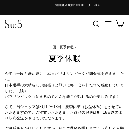
コ
初回購入次回10%OFFクーポン
ン
停
テ
止
ン
検索
メニュ
ツ
に
ス
キ
夏
·
夏季休暇
·
ッ
プ
夏季休暇
今年も一段と暑い夏に、本日パリオリンピックが閉会式を終えました
ね。
日本選手の素晴らしい頑張りと戦いに毎日心を打たれて感動していま
した。（涙）
パラリンピックも始まるのでどんな舞台が観れるのか楽しみです！
さて、当ショップは8月12〜18日に夏季休業（お盆休み）をさせてい
ただきますので、ご注文いただきました商品の発送は8月19日以降よ
り順次発送をさせていただきます。
ご迷惑をおかけいたしますが、何卒ご理解を賜りますよう宜しくお願