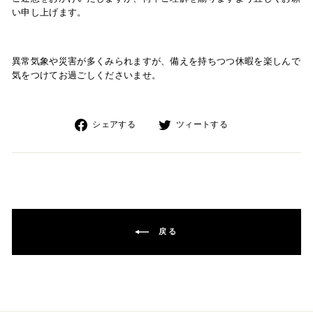
い申し上げます。
異常気象や災害が多くみられますが、備えを持ちつつ休暇を楽しんで
気をつけてお過ごしくださいませ。
Facebook
Twitter
シェアする
ツィートする
で
で
シ
シ
ェ
ェ
ア
ア
戻る