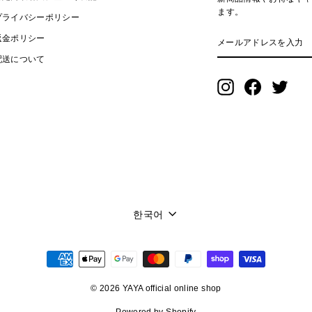
ます。
プライバシーポリシー
メ
返金ポリシー
ー
ル
配送について
ア
ド
Instagram
Facebook
Twitte
レ
ス
を
入
力
言
한국어
語
© 2026 YAYA official online shop