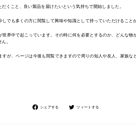
ただくこと、良い製品を届けたいという気持ちで開始しました。⁡
少しでも多くの方に閲覧して興味や知識として持っていただけること
災が世界中で起こっています。その時に何を必要とするのか、どんな物
せん。
りますが、ページは今後も閲覧できますので周りの知人や友人、家族な
Facebook
Twitter
シェアする
ツィートする
で
で
シ
シ
ェ
ェ
ア
ア