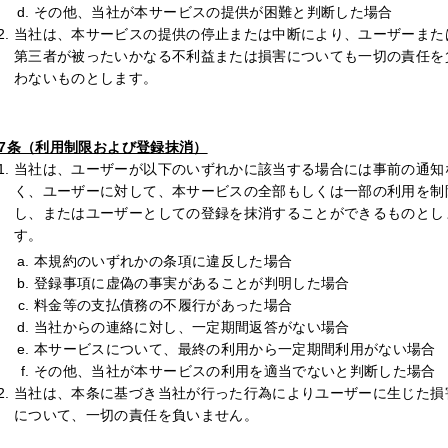
その他、当社が本サービスの提供が困難と判断した場合
当社は、本サービスの提供の停止または中断により、ユーザーまた
第三者が被ったいかなる不利益または損害についても一切の責任を
わないものとします。
7条（利用制限および登録抹消）
当社は、ユーザーが以下のいずれかに該当する場合には事前の通知
く、ユーザーに対して、本サービスの全部もしくは一部の利用を制
し、またはユーザーとしての登録を抹消することができるものとし
す。
本規約のいずれかの条項に違反した場合
登録事項に虚偽の事実があることが判明した場合
料金等の支払債務の不履行があった場合
当社からの連絡に対し、一定期間返答がない場合
本サービスについて、最終の利用から一定期間利用がない場合
その他、当社が本サービスの利用を適当でないと判断した場合
当社は、本条に基づき当社が行った行為によりユーザーに生じた損
について、一切の責任を負いません。