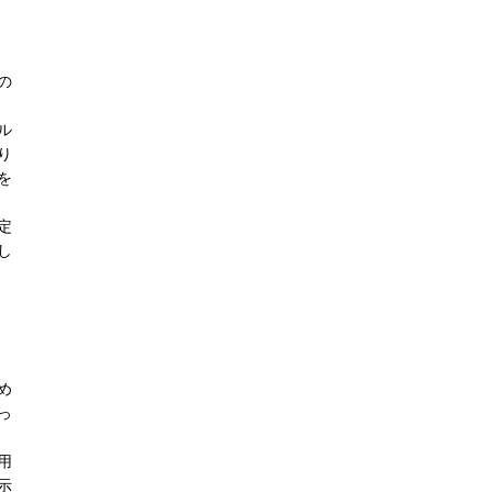
の
ル
り
を
定
し
め
っ
用
示