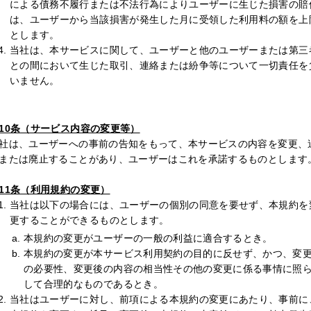
による債務不履行または不法行為によりユーザーに生じた損害の賠
は、ユーザーから当該損害が発生した月に受領した利用料の額を上
とします。
当社は、本サービスに関して、ユーザーと他のユーザーまたは第三
との間において生じた取引、連絡または紛争等について一切責任を
いません。
10条（サービス内容の変更等）
社は、ユーザーへの事前の告知をもって、本サービスの内容を変更、
または廃止することがあり、ユーザーはこれを承諾するものとします
11条（利用規約の変更）
当社は以下の場合には、ユーザーの個別の同意を要せず、本規約を
更することができるものとします。
本規約の変更がユーザーの一般の利益に適合するとき。
本規約の変更が本サービス利用契約の目的に反せず、かつ、変
の必要性、変更後の内容の相当性その他の変更に係る事情に照
して合理的なものであるとき。
当社はユーザーに対し、前項による本規約の変更にあたり、事前に