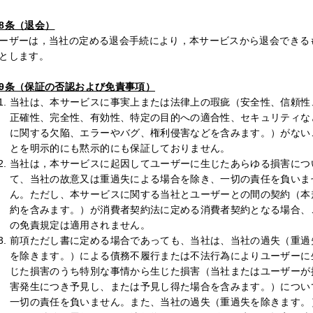
8条（退会）
ーザーは，当社の定める退会手続により，本サービスから退会できる
とします。
9条（保証の否認および免責事項）
当社は、本サービスに事実上または法律上の瑕疵（安全性、信頼性
正確性、完全性、有効性、特定の目的への適合性、セキュリティな
に関する欠陥、エラーやバグ、権利侵害などを含みます。）がない
とを明示的にも黙示的にも保証しておりません。
当社は，本サービスに起因してユーザーに生じたあらゆる損害につ
て、当社の故意又は重過失による場合を除き、一切の責任を負いま
ん。ただし、本サービスに関する当社とユーザーとの間の契約（本
約を含みます。）が消費者契約法に定める消費者契約となる場合、
の免責規定は適用されません。
前項ただし書に定める場合であっても、当社は、当社の過失（重過
を除きます。）による債務不履行または不法行為によりユーザーに
じた損害のうち特別な事情から生じた損害（当社またはユーザーが
害発生につき予見し、または予見し得た場合を含みます。）につい
一切の責任を負いません。また、当社の過失（重過失を除きます。