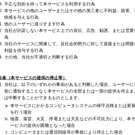
不正な目的を持って本サービスを利用する行為
本サービスの他のユーザーまたはその他の第三者に不利益、損害、
快感を与える行為
他のユーザーに成りすます行為
当社が許諾しない本サービス上での宣伝、広告、勧誘、または営業
為
当社のサービスに関連して、反社会的勢力に対して直接または間接
利益を供与する行為
その他、当社が不適切と判断する行為
6条（本サービスの提供の停止等）
当社は、以下のいずれかの事由があると判断した場合、ユーザーに
前に通知することなく本サービスの全部または一部の提供を停止ま
は中断することができるものとします。
本サービスにかかるコンピュータシステムの保守点検または更
を行う場合
地震、落雷、火災、停電または天災などの不可抗力により、本
ービスの提供が困難となった場合
コンピュータまたは通信回線等が事故により停止した場合