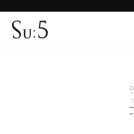
コ
ン
テ
ン
ツ
に
ス
キ
ッ
プ
こ
「
「
ー
ー