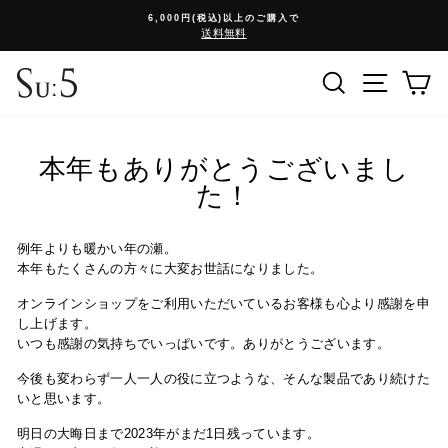
コ
初回購入次回10%OFFクーポン
ン
停
テ
止
ン
検索
メニュ
ツ
に
ス
キ
本年もありがとうございまし
ッ
た！
プ
例年よりも暖かい年の瀬。
本年もたくさんの方々に大変お世話になりました。
オンラインショップをご利用いただいているお客様も心より感謝を申
し上げます。
いつも感謝の気持ちでいっぱいです。ありがとうございます。
今後も変わらず一人一人の役に立つような、そんな製品であり続けた
いと思います。
明日の大晦日まで2023年がまだ1日残っています。