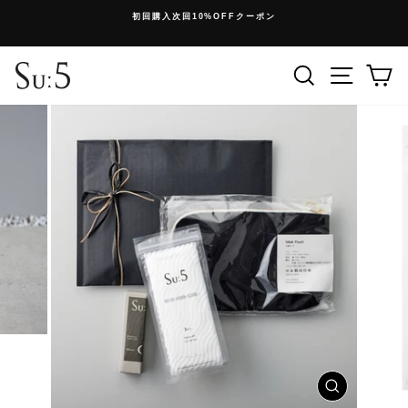
コ
初回購入次回10%OFFクーポン
ン
停
テ
止
ン
検索
メニュ
ツ
に
ス
キ
ッ
プ
ウ