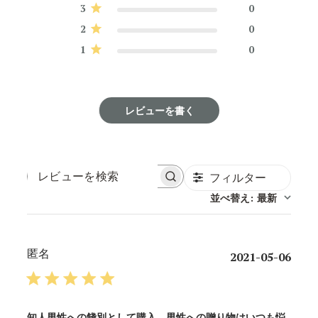
3
0
2
0
1
0
レビューを書く
フィルター
レ
ビ
並べ替え
最新
:
ュ
ー
を
検
匿名
公
2021-05-06
索
開
日
知人男性への餞別として購入。男性への贈り物はいつも悩