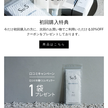
ー
の
コ
メ
初回購入特典
ン
今だけ初回購入の方に、次回のお買い物でご利用いただける10%OFF
ト
クーポンをプレゼントしております。
Sat
Jan
商品はこちら
06
2024