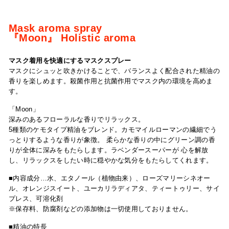
Mask aroma spray
『Moon』
Holistic aroma
マスク着用を快適にするマスクスプレー
マスクにシュッと吹きかけることで、バランスよく配合された精油の
香りを楽しめます。殺菌作用と抗菌作用でマスク内の環境を高めま
す
。
「Moon」
深みのあるフローラルな香りでリラックス。
5種類のケモタイプ精油をブレンド。
カモマイル
ローマンの繊細でう
っとりするような香りが象徴。 柔らかな香りの中にグリーン調の香
りが全体に深みをもたらします。ラベンダースーパーが
心を解放
し、リラックスをしたい時に穏やかな気分をもたらしてくれます。
■内容成分…水、エタノール（植物由来）、ローズマリーシネオー
ル、オレンジスイート、ユーカリラディアタ、ティートゥリー、サイ
プレス、可溶化剤
※保存料、防腐剤などの添加物は一切使用しておりません
。
■精油の特長