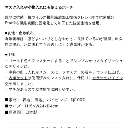
マスク入れや小物入れにも使えるポーチ
裏地に抗菌・抗ウイルス機能繊維加工技術クレンゼ®︎で抗菌成分
Etak®︎を繊維表面に固定化して加工した抗菌生地を使用。
■表地：倉敷帆布
倉敷帆布は、ほどよいハリとしなやかさに長けているのが特徴。耐久
性に優れ、水に濡れても浸透しにくく通気性がある。
■仕様
・
ゴールド色のファスナー
にすることでシンプルかつスタイリッシュ
なデザインに。
・中身の
出し入れがスムーズに、
ファスナーの端をラウンド仕上げ
。
・
内ポケット
は使用
済み
のマスク入れに
。
仕切りに
カラーのパイピン
グ
を施しました。
・
マチがあるので立体的で収納しやすい。
■素材： 表地、裏地、パイピング...綿100%
■
サイズ：H15×W24×D4cm
■原産国：
日本製