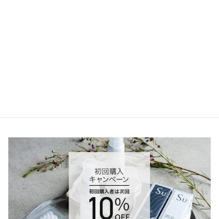
タ
イ
ト
ル
様
の
レ
Gift set【Black】
ビ
¥5,500
ュ
ー
に
対
す
る
ス
ト
ア
オ
ー
ナ