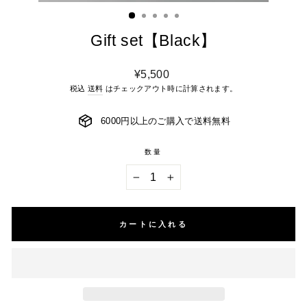
ィ
ン
ド
ウ
を
Gift set【Black】
閉
じ
る
通
¥5,500
常
税込
送料
はチェックアウト時に計算されます。
価
格
6000円以上のご購入で送料無料
数量
−
+
カートに入れる