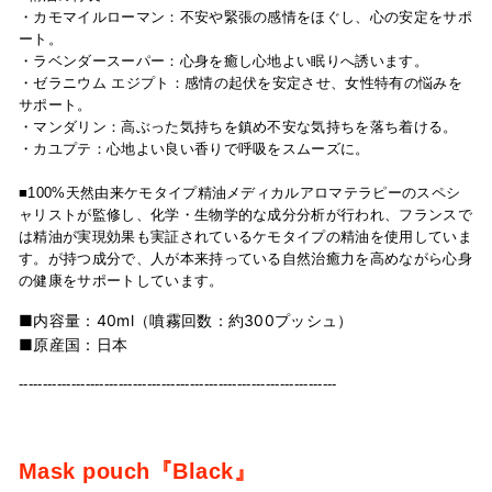
・カモマイルローマン：
不安や緊張の感情をほぐし、心の安定をサポ
ート。
・ラベンダースーパー：
心身を癒し心地よい眠りへ誘います。
・ゼラニウム エジプト：
感情の起伏を安定させ、女性特有の悩みを
サポート。
・
マンダリン：
高ぶった
気持ちを鎮め不安な気持ちを落ち着ける。
・カユプテ：
心地よい良い香りで呼吸を
スムーズ
に
。
■100%天然由来ケモタイプ精油
メディカルアロマテラピーのスペシ
ャリストが監修し、化学・生物学的な成分分析が行われ、フランスで
は精油が実現効果も実証されているケモタイプの精油を使用していま
す。が持つ成分で、人が本来持っている自然治癒力を高めながら心身
の健康をサポートしています。
■内容量：40ml（噴霧回数：約300プッシュ）
■原産国：日本
-------------------------------------------------------------------
Mask pouch『Black』