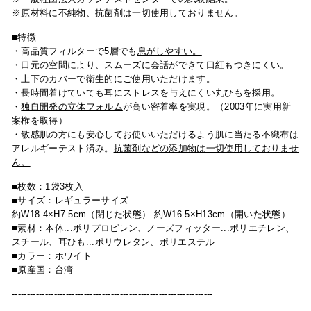
※原材料に不純物、抗菌剤は一切使用しておりません。
■特徴
・高品質フィルターで5層でも
息がしやすい。
・口元の空間により、スムーズに会話ができて
口紅もつきにくい。
・
上下のカバーで
衛生的
にご使用いただけます
。
・長時間着けていても耳にストレスを与えにくい丸ひもを採用。
・
独自開発の立体フォルム
が
高い密着率を実現。
（
2003年に実用新
案権を取得）
・敏感肌の方
にも安心してお使いいただけるよう肌に当たる不織布は
アレルギーテスト済み。
抗菌剤などの添加物は一切使用しておりませ
ん。
■枚数：1袋3枚入
■サイズ：レギュラーサイズ
約W18.4×H7.5cm（閉じた状態） 約W16.5×H13cm（開いた状態）
■素材：本体...ポリプロピレン、ノーズフィッター...ポリエチレン、
スチール、
耳ひも...ポリウレタン、ポリエステル
■カラー：ホワイト
■原産国：台湾
-------------------------------------------------------------------