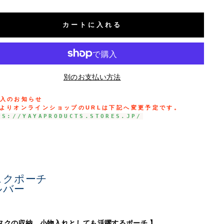
カートに入れる
別のお支払い方法
購入のお知らせ
よりオンラインショップのURLは下記へ変更予定
です。
PS://YAYAPRODUCTS.STORES.JP/
スクポーチ
ルバー
スクの収納、小物入れとしても活躍するポーチ
】