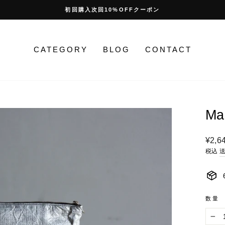
初回購入次回10%OFFクーポン
停
止
CATEGORY
BLOG
CONTACT
Ma
通
¥2,6
常
税込
価
格
数量
−