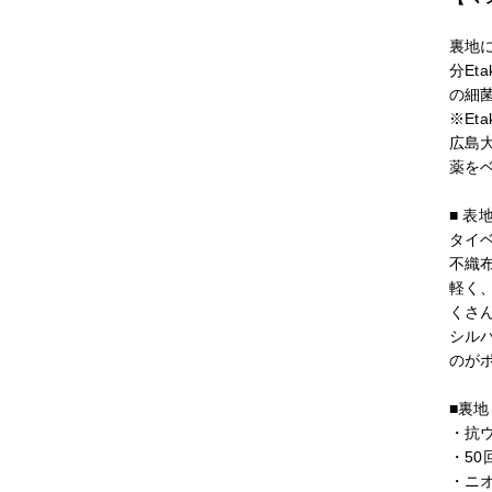
裏地
分Et
の細
※Et
広島
薬を
■ 表
タイ
不織
軽く
くさ
シル
のが
■裏
・抗
・5
・ニ