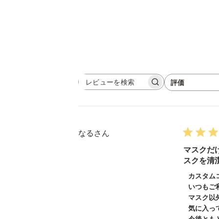
評価
レ
すべての評価
ビ
ュ
ー
を
検
なるさん
索
マスクだ
スクを清
以
カスタム
下
いつもご
に
マスク以
気に入っ
関
今後とも