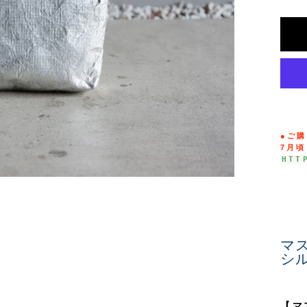
●ご
7
月頃
HTT
マ
シ
【
マ