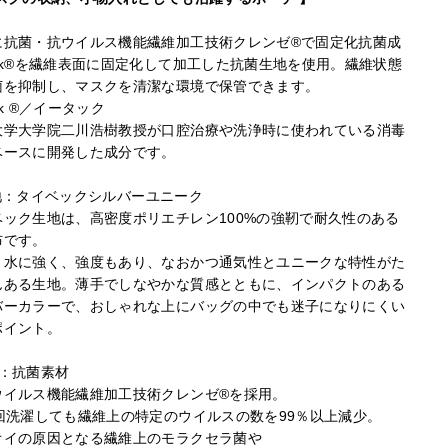
に抗菌・抗ウイルス機能繊維加工技術クレンゼ®︎で固定化抗菌成
ak®︎を繊維表面に固定化して加工した抗菌生地を使用。繊維状態
菌を抑制し、マスクを清潔な環境で保管できます。
ak ®／イータック
大学大学院二川浩樹教授が口腔治療や洗浄時に使われている消毒
ベースに開発した成分です。
地
：タイベックシルバーユニーク
ベック生地は、高密度ポリエチレン100%の強靭で耐久性のある
布です。
、水に強く、強度もあり、なおかつ通気性とユニークな特性がた
んある生地。薄手でしなやかな質感とともに、インパクトのある
バーカラーで、おしゃれな上にバッグの中でも迷子になりにくい
ポイント。
地：抗菌素材
ウイルス機能繊維加工技術クレンゼ®︎を採用。
0回洗濯しても繊維上の特定のウイルスの数を99％以上減少。
オイの原因となる繊維上のモラクセラ菌や