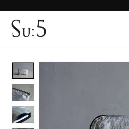
コ
ン
テ
ン
ツ
に
ス
キ
ッ
プ