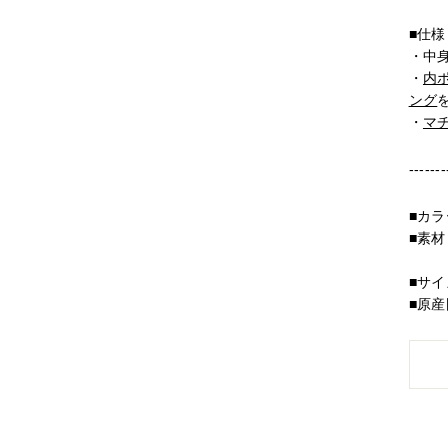
■
仕様
・中
・
内
ング
・
マ
-------
■
カラ
■
素材
裏地
■
サイ
■原