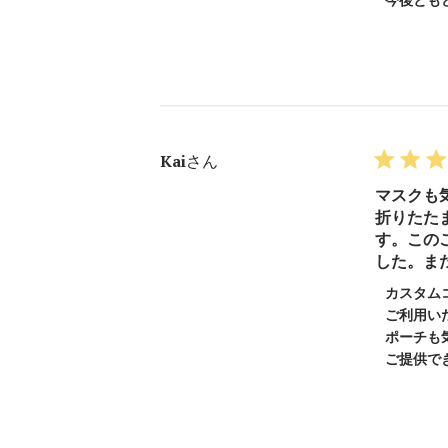
す
る
カ
ス
タ
ム
コ
Kaiさん
メ
ン
マスクも
ト
折りたた
の
す。この
タ
した。ま
イ
以
カスタム
ト
下
ご利用い
ル
に
ポーチも
様
ご提供で
関
の
す
レ
る
ビ
カ
ュ