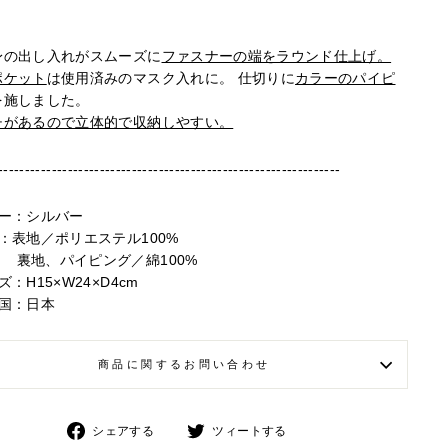
身の
出し入れがスムーズに
ファスナーの端をラウンド仕上げ。
ポケット
は使用
済み
のマスク入れに
。
仕切りに
カラーのパイピ
を施しました。
チがあるので立体的で収納しやすい。
----------------------------------------------------------------
ー：シルバー
：
表地／ポリエステル100%
、パイピング／綿100%
ズ：H15×W24×D4cm
産国：
日本
商品に関するお問い合わせ
Facebook
Twitter
シェアする
ツィートする