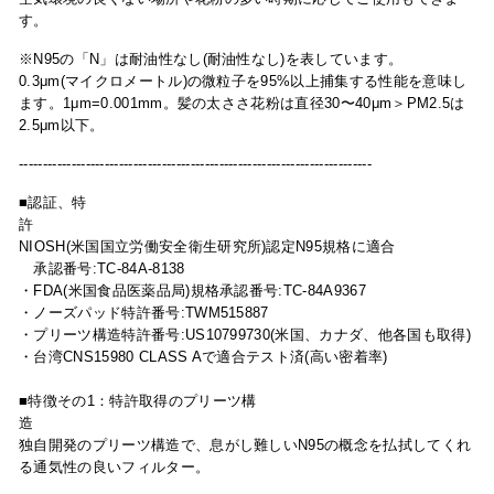
す。
※N95の「N」は耐油性なし(耐油性なし)を表しています。
0.3μm(マイクロメートル)の微粒子を95%以上捕集する性能を意味し
ます。1μm=0.001mm。髪の太ささ花粉は直径30〜40μm＞PM2.5は
2.5μm以下。
--------------------------------------------------------------------------
■認証
、特
NIOSH(
米国
国立
労働安全衛生研究所)
認定
N95
規格に適合
承認番号
:TC-84A-8138
・
FDA(
米国食品医薬品局
)
規格承認番号
:TC-84A9367
・ノーズパッド特許番号:TWM515887
・
プリーツ構造特許番号:US10799730(米国、カナダ、他各国も取得)
・台湾
CNS15980 CLASS A
で適合テスト済
(
高い密着率
)
■特徴その1：
特許取得のプリーツ構
造
独自開発のプリーツ構造で、息がし難しいN95の概念を払拭してくれ
る通気性の良いフィルター。