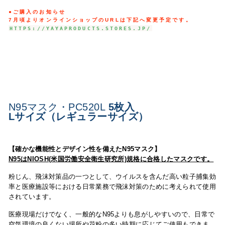
●ご購入のお知らせ
7月頃よりオンラインショップのURLは下記へ変更予定
です。
HTTPS://YAYAPRODUCTS.STORES.JP/
N95マスク・PC520L
5枚入
Lサイズ（レギュラーサイズ）
【確かな機能性とデザイン性を備えたN95マスク】
N95はNIOSH(米国労働安全衛生研究所)規格に合格したマスクです。
粉じん、飛沫対策品の一つとして、ウイルスを含んだ高い粒子捕集効
率と医療施設等における日常業務で飛沫対策のために考えられて使用
されています。
医療現場だけでなく、一般的なN95よりも息がしやすいので、日常で
空気環境の良くない場所や花粉の多い時期に応じてご使用もできま