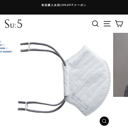
コ
初回購入次回10%OFFクーポン
ン
停
テ
止
ン
検索
メニュ
ツ
に
ス
キ
ッ
プ
ウ