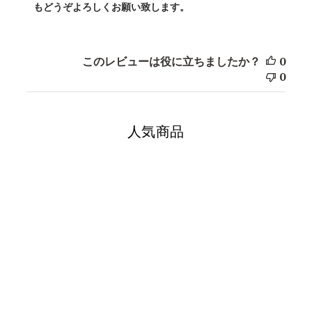
もどうぞよろしくお願い致します。
す
る
カ
ス
このレビューは役に立ちましたか？
0
タ
0
ム
コ
メ
人気商品
ン
ト
の
SOLD OUT
タ
イ
ト
ル
様
の
レ
N95・PC520M
ビ
1box/15pcs
¥6,380