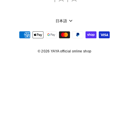
言
日本語
語
© 2026 YAYA official online shop