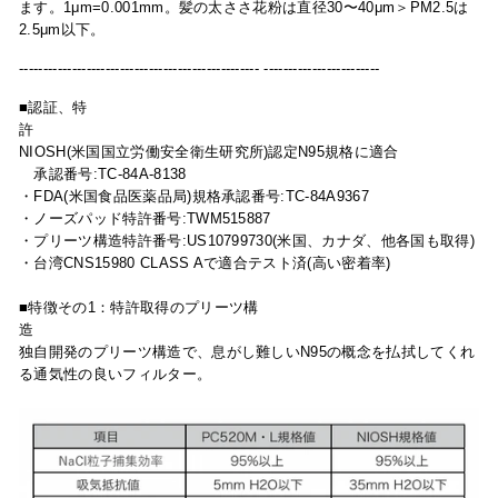
ます。1μm=0.001mm。髪の太ささ花粉は直径30〜40μm＞PM2.5は
2.5μm以下。
-------------------------------------------------- ------------------------
■認証
、特
NIOSH(
米国
国立
労働安全衛生研究所)
認定
N95
規格に適合
承認番号
:TC-84A-8138
・
FDA(
米国食品医薬品局
)
規格承認番号
:TC-84A9367
・ノーズパッド特許番号:TWM515887
・
プリーツ構造特許番号:US10799730(米国、カナダ、他各国も取得)
・台湾
CNS15980 CLASS A
で適合テスト済
(
高い密着率
)
■特徴その1：
特許取得のプリーツ構
造
独自開発のプリーツ構造で、息がし難しいN95の概念を払拭してくれ
る通気性の良いフィルター。