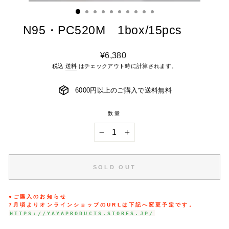
ィ
ン
ド
ウ
を
N95・PC520M 1box/15pcs
閉
じ
る
通
¥6,380
常
税込
送料
はチェックアウト時に計算されます。
価
格
6000円以上のご購入で送料無料
数量
−
+
SOLD OUT
●ご購入のお知らせ
7
月頃よりオンラインショップのURLは下記へ変更予定
です。
HTTPS://YAYAPRODUCTS.STORES.JP/