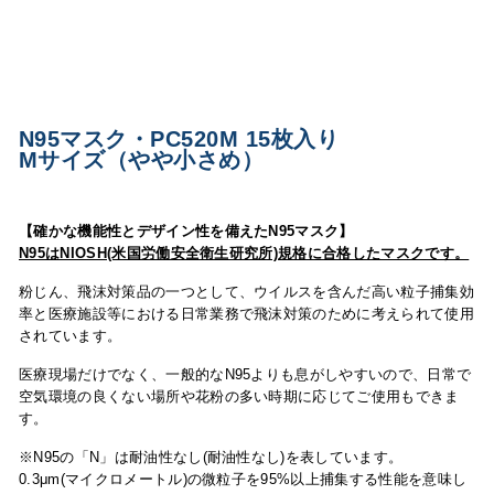
N95マスク・PC520M 15枚入り
Mサイズ（やや小さめ）
【確かな機能性とデザイン性を備えたN95マスク】
N95はNIOSH(米国労働安全衛生研究所)規格に合格したマスクです。
粉じん、飛沫対策品の一つとして、ウイルスを含んだ高い粒子捕集効
率と医療施設等における日常業務で飛沫対策のために考えられて使用
されています。
医療現場だけでなく、一般的なN95よりも息がしやすいので、日常で
空気環境の良くない場所や花粉の多い時期に応じてご使用もできま
す。
※N95の「N」は耐油性なし(耐油性なし)を表しています。
0.3μm(マイクロメートル)の微粒子を95%以上捕集する性能を意味し