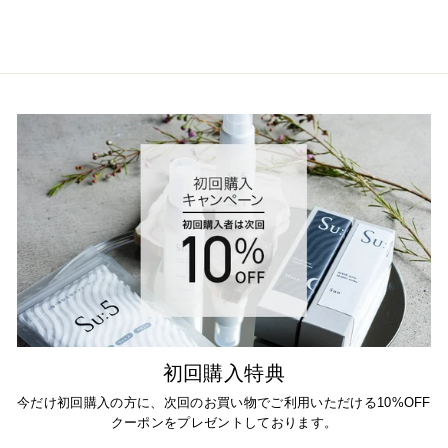
ュ
ー
に
対
す
る
ス
ト
ア
オ
ー
ナ
ー
の
コ
メ
ン
初回購入特典
ト
今だけ初回購入の方に、次回のお買い物でご利用いただける10%OFF
Sat
クーポンをプレゼントしております。
Jan