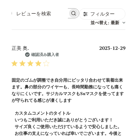
フィルター
レ
ビ
並べ替え
最新
:
ュ
ー
を
検
公
正美 奥.
2023-12-29
索
開
確認済み購入者
日
固定のゴムが調整でき自分用にピッタリ合わせて装着出来
ます。鼻の部分のワイヤーも、長時間勤務になっても痛く
なりにくいです。サジカルマスクもSuマスクを使ってます
が守られてる感じが凄くします
以
カスタムコメントのタイトル
下
いつもご利用いただき誠にありがとうございます！

に
サイズ良くご使用いただけているようで安心しました。
お仕事の支えになっていれば幸いでございます。今後と
関