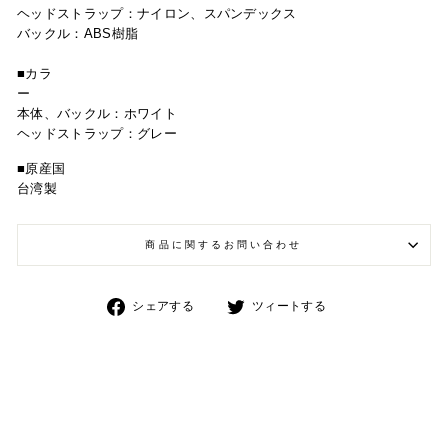
ヘッドストラップ：ナイロン、スパンデックス
バックル：
ABS樹脂
■カラ
本体
、バックル：ホワイト
ヘッドストラップ：グレー
■原産国
台湾製
商品に関するお問い合わせ
Facebook
Twitter
シェアする
ツィートする
で
で
シ
シ
ェ
ェ
ア
ア