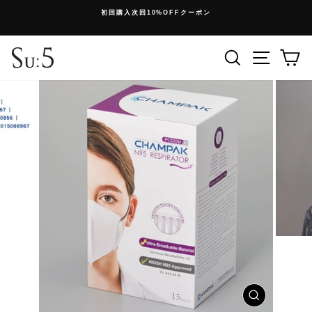
コ
初回購入次回10%OFFクーポン
ン
停
テ
止
ン
検索
メニュ
ツ
に
ス
キ
ッ
プ
ウ