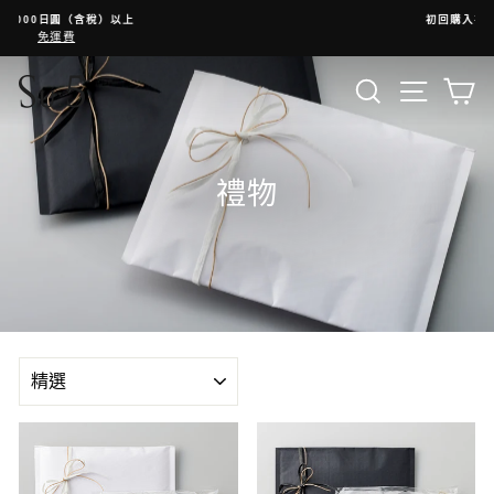
跳
初回購入次回10%OFFクーポン
至
停
內
止
容
搜尋
選單
禮物
種
類