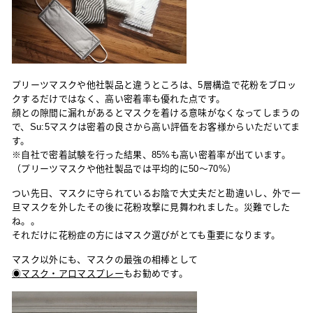
プリーツマスクや他社製品と違うところは、5層構造で花粉をブロッ
クするだけではなく、高い密着率も優れた点です。
顔との隙間に漏れがあるとマスクを着ける意味がなくなってしまうの
で、
Su:5マスクは密着の良さから高い評価をお客様からいただいてま
す。
※自社で密着試験を行った結果、85%も高い密着率が出ています。
（プリーツマスクや他社製品では平均的に50〜70%）
つい先日、マスクに守られているお陰で大丈夫だと勘違いし、外で一
旦マスクを外したその後に花粉攻撃に見舞われました。災難でした
ね。。
それだけに花粉症の方にはマスク選びがとても重要になります。
マスク以外にも、マスクの最強の相棒として
◉マスク・アロマスプレー
もお勧めです。