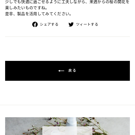
少しでも快適に過ごせるように工夫しながら、来週からの桜の開花を
楽しみたいものですね。
是非、製品を活用してみてください。
Facebook
Twitter
シェアする
ツィートする
で
で
シ
シ
ェ
ェ
ア
ア
戻る