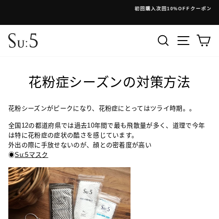
コ
初回購入次回10%OFFクーポン
ン
停
テ
止
ン
検索
メニュ
ツ
に
ス
キ
花粉症シーズンの対策方法
ッ
プ
花粉シーズンがピークになり、花粉症にとってはツライ時期。。
全国12の都道府県では過去10年間で最も飛散量が多く、道理で今年
は特に花粉症の症状の酷さを感じています。
外出の際に手放せないのが、顔との
密着度が
高い
◉
Su:5マスク