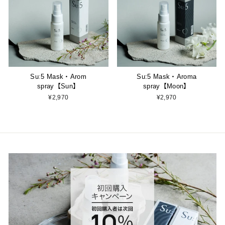
Suː5 Mask・Arom
Su:5 Mask・Aroma
spray【Sun】
spray【Moon】
¥2,970
¥2,970