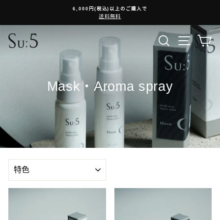
コ
初回購入次回10%OFFクーポン
ン
停
テ
止
ン
検索
メニュ
ツ
に
ス
キ
Mask・Aroma spray
ッ
プ
並
び
替
え