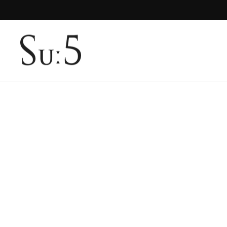
コ
ン
テ
ン
ツ
に
ス
キ
ッ
プ