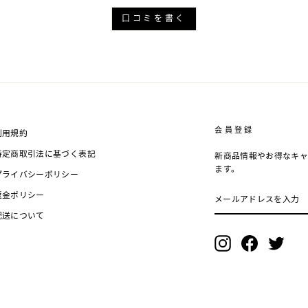
口コミを書く
会員登録
利用規約
特定商取引法に基づく表記
新商品情報やお得なキャ
ます。
プライバシーポリシー
メ
返金ポリシー
ー
ル
配送について
ア
ド
Instagram
Facebook
Twitte
レ
ス
を
入
力