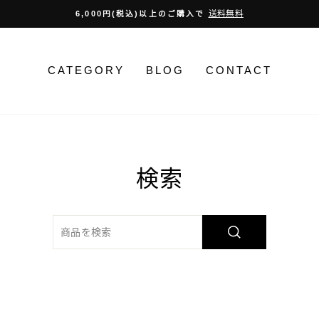
初回購入次回10%OFFクーポン
停
止
CATEGORY
BLOG
CONTACT
検索
送
信